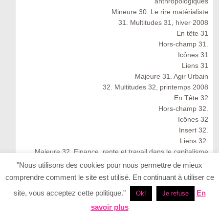
anthropologiques
Mineure 30. Le rire matérialiste
31. Multitudes 31, hiver 2008
En tête 31
Hors-champ 31.
Icônes 31
Liens 31
Majeure 31. Agir Urbain
32. Multitudes 32, printemps 2008
En Tête 32
Hors-champ 32.
Icônes 32
Insert 32.
Liens 32.
Majeure 32. Finance, rente et travail dans le capitalisme
cognitif
"Nous utilisons des cookies pour nous permettre de mieux
Multitudes 32 : Spring 2008
comprendre comment le site est utilisé. En continuant à utiliser ce
33. Multitudes 33, été 2008
site, vous acceptez cette politique."
En
Ok!
Je refuse
33. Multitudes 33 : Summer 2008
En Tête 33
savoir plus
Icônes 33. Ernesto Neto